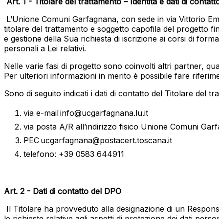
Art. 1 - Titolare del trattamento – Identità e dati di contatt
L’Unione Comuni Garfagnana, con sede in via Vittorio E
titolare del trattamento e soggetto capofila del progetto 
e gestione della Sua richiesta di iscrizione ai corsi di fo
personali a Lei relativi.
Nelle varie fasi di progetto sono coinvolti altri partner, q
Per ulteriori informazioni in merito è possibile fare riferim
Sono di seguito indicati i dati di contatto del Titolare del t
via e-mail
info@ucgarfagnana.lu.it
via posta A/R all’indirizzo fisico Unione Comuni Ga
PEC
ucgarfagnana@postacert.toscana.it
telefono: +39 0583 644911
Art. 2 - Dati di contatto del DPO
Il Titolare ha provveduto alla designazione di un Responsab
le richieste relative agli aspetti di protezione dei dati person