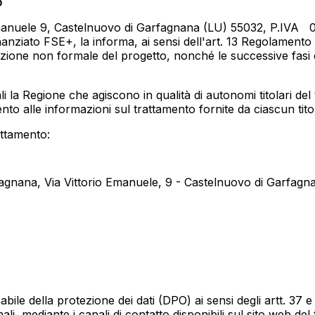
o
manuele 9, Castelnuovo di Garfagnana (LU) 55032, P.IVA
0
finanziato FSE+, la informa, ai sensi dell'art. 13 Regolamen
rmazione non formale del progetto, nonché le successive fasi 
uali la Regione che agiscono in qualità di autonomi titolari 
ento alle informazioni sul trattamento fornite da ciascun tito
rattamento:
rfagnana, Via Vittorio Emanuele, 9 - Castelnuovo di Garfag
ile della protezione dei dati (DPO) ai sensi degli artt. 37 
ali, mediante i canali di contatto disponibili sul sito web del t