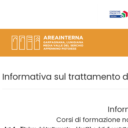
Vai al contenuto principale
Informativa sul trattamento d
Infor
Corsi di formazione n