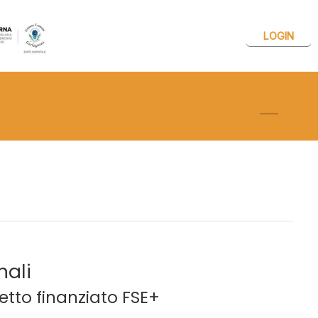
LOGIN
Attiva/dis
nali
tto finanziato FSE+