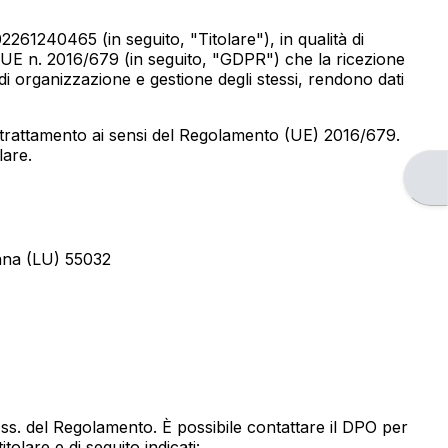
2261240465 (in seguito, "Titolare"), in qualità di
to UE n. 2016/679 (in seguito, "GDPR") che la ricezione
di organizzazione e gestione degli stessi, rendono dati
del trattamento ai sensi del Regolamento (UE) 2016/679.
lare.
Apri
nana (LU) 55032
e ss. del Regolamento. È possibile contattare il DPO per
itolare e di seguito indicati: