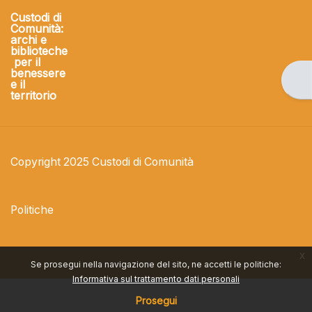
Custodi di
Comunità:
archi e
biblioteche
per il
benessere
Apri
e il
territorio
Copyright 2025 Custodi di Comunità
Politiche
x
Se prosegui nella navigazione del sito, ne accetti le politiche:
Informativa sul trattamento dati personali
Prosegui