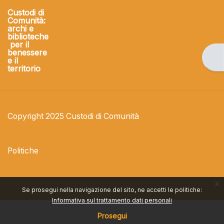
Custodi di
Comunità:
archi e
biblioteche
per il
benessere
Apri
e il
territorio
Copyright 2025 Custodi di Comunità
Politiche
x
Se prosegui nella navigazione del sito, ne accetti le politiche:
Informativa sul trattamento dati personali
Prosegui