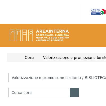
Vai al contenuto principale
Corsi
Valorizzazione e promozione territ
Categorie di corso
Cerca corsi
Cerca corsi