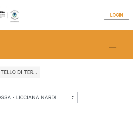
LOGIN
Attiva/dis
ELLO DI TER...