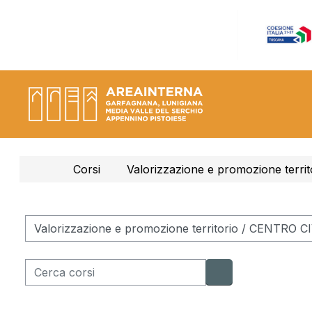
Vai al contenuto principale
Corsi
Valorizzazione e promozione territ
Categorie di corso
Cerca corsi
Cerca corsi