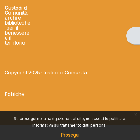
Custodi di
Comunità:
archi e
biblioteche
per il
benessere
Apri
e il
territorio
Copyright 2025 Custodi di Comunità
Politiche
x
Se prosegui nella navigazione del sito, ne accetti le politiche:
Informativa sul trattamento dati personali
Prosegui